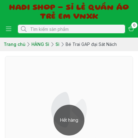
HADI SHOP - SỈ LẺ QUẦN ÁO
TRẺ EM VNXK
0
Trang chủ
HÀNG Sỉ
Sỉ
Bé Trai GAP đại Sát Nách
Hết hàng