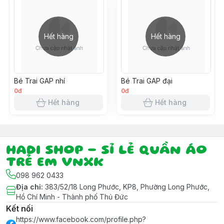
Hết hàng
Hết hàng
Bé Trai GAP nhí
Bé Trai GAP đại
0đ
0đ
Hết hàng
Hết hàng
HADI SHOP - SỈ LẺ QUẦN ÁO
TRẺ EM VNXK
098 962 0433
Địa chỉ
:
383/52/18 Long Phước, KP8, Phường Long Phước,
Hồ Chí Minh - Thành phố Thủ Đức
Kết nối
https://www.facebook.com/profile.php?