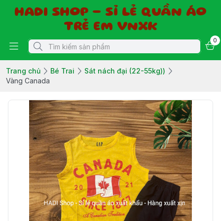
HADI SHOP - SỈ LẺ QUẦN ÁO
TRẺ EM VNXK
0
Trang chủ
Bé Trai
Sát nách đại (22-55kg))
Vàng Canada