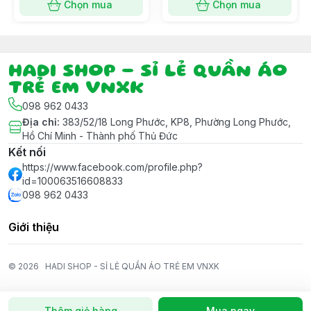
Chọn mua
Chọn mua
HADI SHOP - SỈ LẺ QUẦN ÁO
TRẺ EM VNXK
098 962 0433
Địa chỉ
:
383/52/18 Long Phước, KP8, Phường Long Phước,
Hồ Chí Minh - Thành phố Thủ Đức
Kết nối
https://www.facebook.com/profile.php?
id=100063516608833
098 962 0433
Giới thiệu
© 2026
HADI SHOP - SỈ LẺ QUẦN ÁO TRẺ EM VNXK
Thêm giỏ hàng
Mua ngay