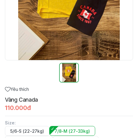
Yêu thích
Vàng Canada
110.000đ
Size
:
5/6-S (22-27kg)
7/8-M (27-33kg)