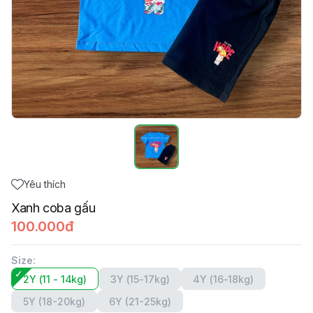
Yêu thích
Xanh coba gấu
100.000đ
Size
:
2Y (11 - 14kg)
3Y (15-17kg)
4Y (16-18kg)
5Y (18-20kg)
6Y (21-25kg)