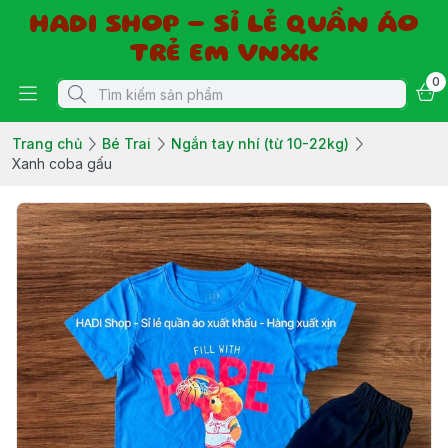
HADI SHOP - SỈ LẺ QUẦN ÁO
TRẺ EM VNXK
0
Trang chủ
Bé Trai
Ngắn tay nhí (từ 10-22kg)
Xanh coba gấu