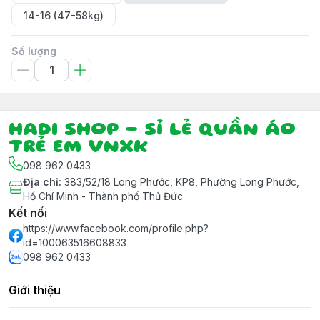
14-16 (47-58kg)
Số lượng
HADI SHOP - SỈ LẺ QUẦN ÁO
TRẺ EM VNXK
098 962 0433
Địa chỉ
:
383/52/18 Long Phước, KP8, Phường Long Phước,
Hồ Chí Minh - Thành phố Thủ Đức
Kết nối
https://www.facebook.com/profile.php?
id=100063516608833
098 962 0433
Giới thiệu