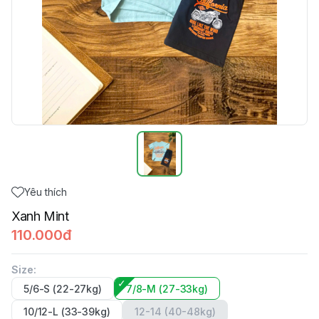
Yêu thích
Xanh Mint
110.000đ
Size
:
5/6-S (22-27kg)
7/8-M (27-33kg)
10/12-L (33-39kg)
12-14 (40-48kg)