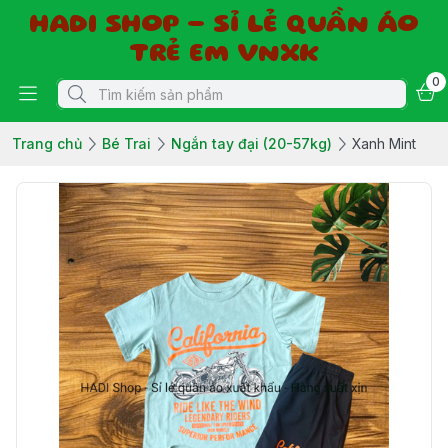
HADI SHOP - SỈ LẺ QUẦN ÁO
TRẺ EM VNXK
0
Trang chủ
Bé Trai
Ngắn tay đại (20-57kg)
Xanh Mint