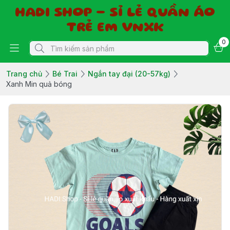
HADI SHOP - SỈ LẺ QUẦN ÁO
TRẺ EM VNXK
0
Trang chủ
Bé Trai
Ngắn tay đại (20-57kg)
Xanh Min quả bóng