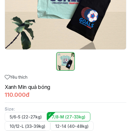
Yêu thích
Xanh Min quả bóng
110.000đ
Size
:
5/6-S (22-27kg)
7/8-M (27-33kg)
10/12-L (33-39kg)
12-14 (40-48kg)