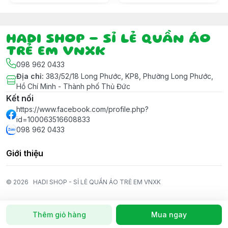
HADI SHOP - SỈ LẺ QUẦN ÁO
TRẺ EM VNXK
098 962 0433
Địa chỉ
:
383/52/18 Long Phước, KP8, Phường Long Phước,
Hồ Chí Minh - Thành phố Thủ Đức
Kết nối
https://www.facebook.com/profile.php?
id=100063516608833
098 962 0433
Giới thiệu
© 2026
HADI SHOP - SỈ LẺ QUẦN ÁO TRẺ EM VNXK
Thêm giỏ hàng
Mua ngay