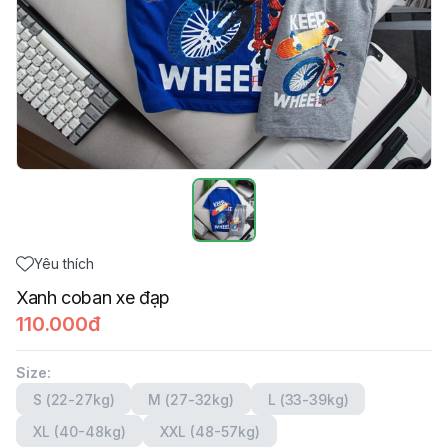
Yêu thích
Xanh coban xe đạp
110.000đ
Size
:
S (22-27kg)
M (27-32kg)
L (33-39kg)
XL (40-48kg)
XXL (48-57kg)