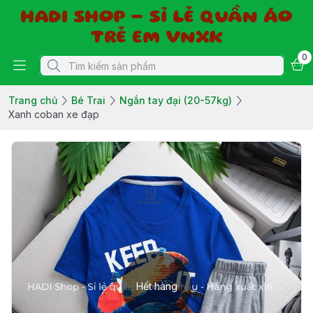
HADI SHOP - SỈ LẺ QUẦN ÁO
TRẺ EM VNXK
0
Trang chủ
Bé Trai
Ngắn tay đại (20-57kg)
Xanh coban xe đạp
Hết hàng