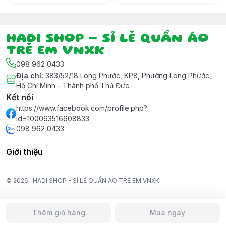
HADI SHOP - SỈ LẺ QUẦN ÁO
TRẺ EM VNXK
098 962 0433
Địa chỉ
:
383/52/18 Long Phước, KP8, Phường Long Phước,
Hồ Chí Minh - Thành phố Thủ Đức
Kết nối
https://www.facebook.com/profile.php?
id=100063516608833
098 962 0433
Giới thiệu
© 2026
HADI SHOP - SỈ LẺ QUẦN ÁO TRẺ EM VNXK
Thêm giỏ hàng
Mua ngay