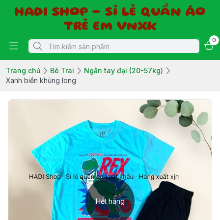
HADI SHOP - SỈ LẺ QUẦN ÁO
TRẺ EM VNXK
0
Trang chủ
Bé Trai
Ngắn tay đại (20-57kg)
Xanh biển khủng long
Hết hàng