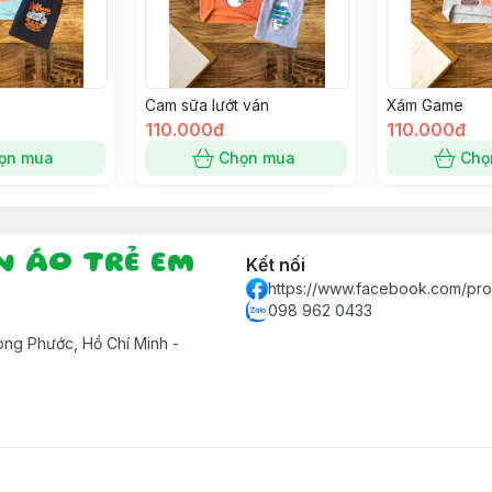
Cam sữa lướt ván
Xám Game
110.000đ
110.000đ
ọn mua
Chọn mua
Chọ
ẦN ÁO TRẺ EM
Kết nối
https://www.facebook.com/pr
098 962 0433
ng Phước, Hồ Chí Minh -