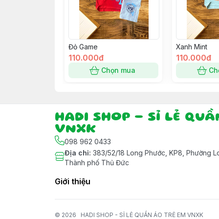
Đỏ Game
Xanh Mint
110.000đ
110.000đ
Chọn mua
Ch
HADI SHOP - SỈ LẺ QU
VNXK
098 962 0433
Địa chỉ
:
383/52/18 Long Phước, KP8, Phường Lo
Thành phố Thủ Đức
Giới thiệu
© 2026
HADI SHOP - SỈ LẺ QUẦN ÁO TRẺ EM VNXK