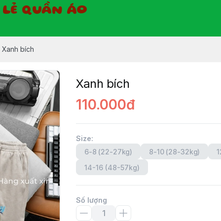
Ỉ LẺ QUẦN ÁO
Xanh bích
Xanh bích
110.000đ
Size
:
6-8 (22-27kg)
8-10 (28-32kg)
1
14-16 (48-57kg)
Số lượng