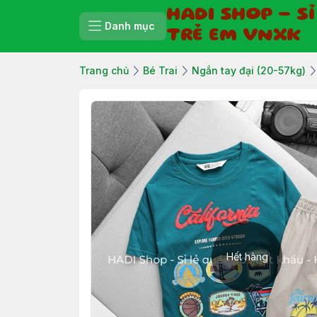
HADI SHOP - S
Danh mục
TRẺ EM VNXK
Trang chủ
Bé Trai
Ngắn tay đại (20-57kg)
Hết hàng