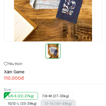
Yêu thích
Xám Game
110.000đ
Size
:
5/6-S (22-27kg)
7/8-M (27-33kg)
10/12-L (33-39kg)
12-14 (40-48kg)