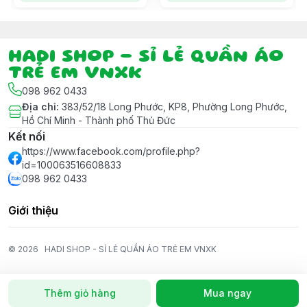
HADI SHOP - SỈ LẺ QUẦN ÁO
TRẺ EM VNXK
098 962 0433
Địa chỉ
:
383/52/18 Long Phước, KP8, Phường Long Phước,
Hồ Chí Minh - Thành phố Thủ Đức
Kết nối
https://www.facebook.com/profile.php?
id=100063516608833
098 962 0433
Giới thiệu
© 2026
HADI SHOP - SỈ LẺ QUẦN ÁO TRẺ EM VNXK
Thêm giỏ hàng
Mua ngay