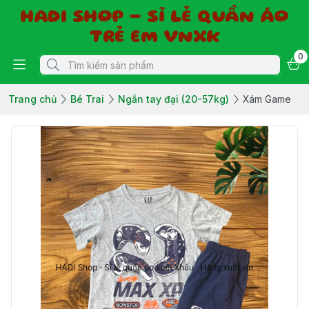
HADI SHOP - SỈ LẺ QUẦN ÁO
TRẺ EM VNXK
0
Trang chủ
Bé Trai
Ngắn tay đại (20-57kg)
Xám Game