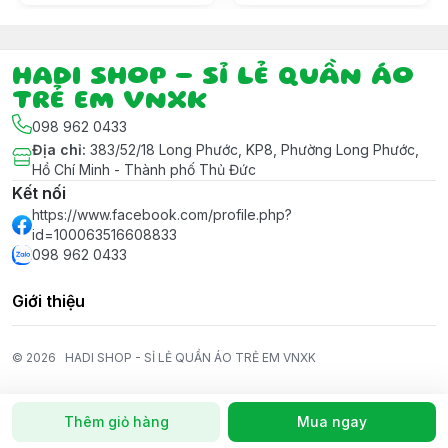
HADI SHOP - SỈ LẺ QUẦN ÁO
TRẺ EM VNXK
098 962 0433
Địa chỉ
:
383/52/18 Long Phước, KP8, Phường Long Phước,
Hồ Chí Minh - Thành phố Thủ Đức
Kết nối
https://www.facebook.com/profile.php?
id=100063516608833
098 962 0433
Giới thiệu
© 2026
HADI SHOP - SỈ LẺ QUẦN ÁO TRẺ EM VNXK
Thêm giỏ hàng
Mua ngay