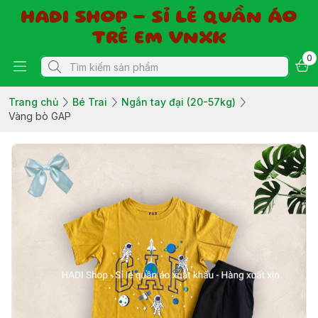
HADI SHOP - SỈ LẺ QUẦN ÁO
TRẺ EM VNXK
0
Trang chủ
Bé Trai
Ngắn tay đại (20-57kg)
Vàng bò GAP