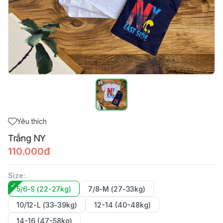
Yêu thích
Trắng NY
110.000đ
Size
:
5/6-S (22-27kg)
7/8-M (27-33kg)
10/12-L (33-39kg)
12-14 (40-48kg)
14-16 (47-58kg)