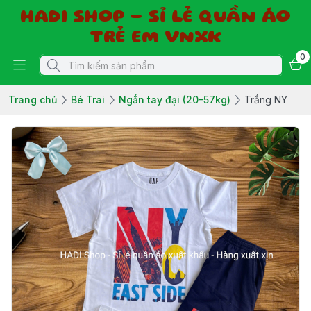
HADI SHOP - SỈ LẺ QUẦN ÁO
TRẺ EM VNXK
0
Trang chủ
Bé Trai
Ngắn tay đại (20-57kg)
Trắng NY