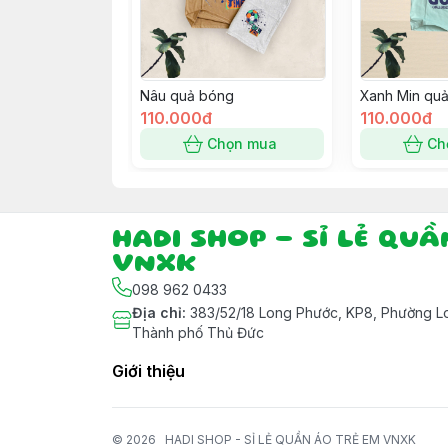
Nâu quả bóng
Xanh Min qu
110.000đ
110.000đ
Chọn mua
Ch
HADI SHOP - SỈ LẺ QU
VNXK
098 962 0433
Địa chỉ
:
383/52/18 Long Phước, KP8, Phường Lo
Thành phố Thủ Đức
Giới thiệu
© 2026
HADI SHOP - SỈ LẺ QUẦN ÁO TRẺ EM VNXK