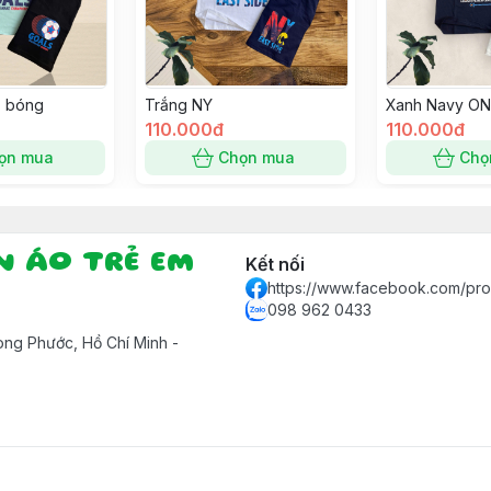
ả bóng
Trắng NY
Xanh Navy ON
110.000đ
110.000đ
ọn mua
Chọn mua
Chọ
ẦN ÁO TRẺ EM
Kết nối
https://www.facebook.com/pr
098 962 0433
ng Phước, Hồ Chí Minh -