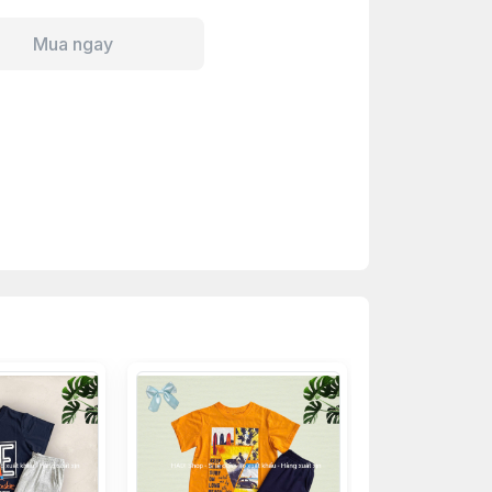
Mua ngay
Hết h