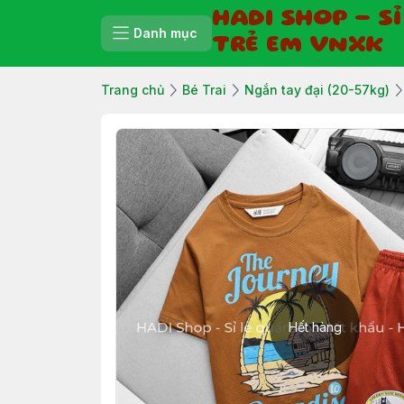
HADI SHOP - S
Danh mục
TRẺ EM VNXK
Trang chủ
Bé Trai
Ngắn tay đại (20-57kg)
Hết hàng