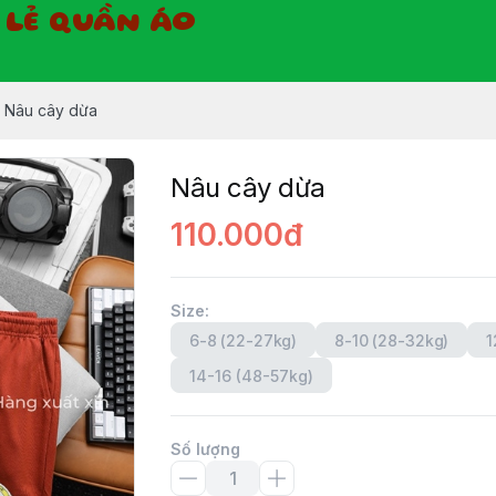
Ỉ LẺ QUẦN ÁO
Nâu cây dừa
Nâu cây dừa
110.000đ
Size
:
6-8 (22-27kg)
8-10 (28-32kg)
1
14-16 (48-57kg)
Số lượng