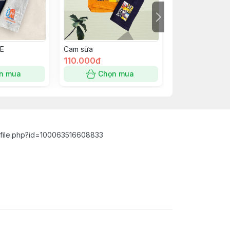
E
Cam sữa
Xám trắng
110.000đ
110.000đ
n mua
Chọn mua
Hết 
ofile.php?id=100063516608833