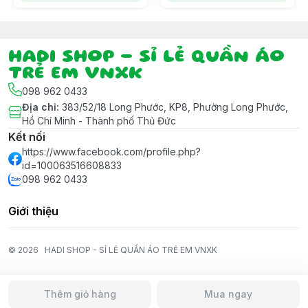
HADI SHOP - SỈ LẺ QUẦN ÁO
TRẺ EM VNXK
098 962 0433
Địa chỉ
:
383/52/18 Long Phước, KP8, Phường Long Phước,
Hồ Chí Minh - Thành phố Thủ Đức
Kết nối
https://www.facebook.com/profile.php?
id=100063516608833
098 962 0433
Giới thiệu
© 2026
HADI SHOP - SỈ LẺ QUẦN ÁO TRẺ EM VNXK
Thêm giỏ hàng
Mua ngay