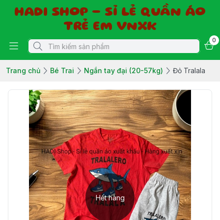
HADI SHOP - SỈ LẺ QUẦN ÁO
TRẺ EM VNXK
0
Trang chủ
Bé Trai
Ngắn tay đại (20-57kg)
Đỏ Tralala
Hết hàng