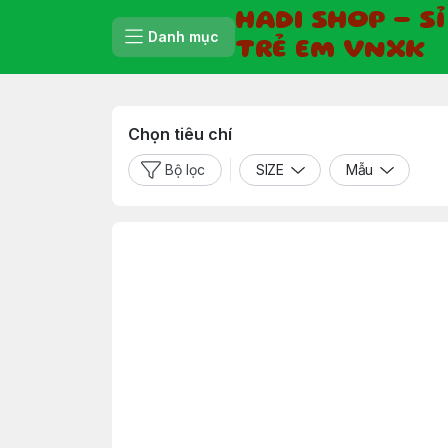
HADI SHOP - S
Danh mục
TRẺ EM VNXK
Chọn tiêu chí
Bộ lọc
SIZE
Mẫu