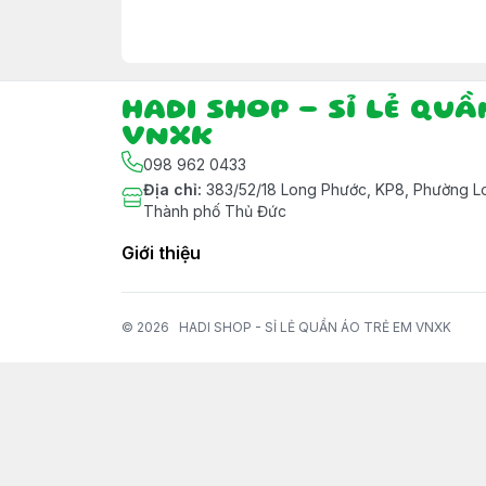
HADI SHOP - SỈ LẺ QU
VNXK
098 962 0433
Địa chỉ
:
383/52/18 Long Phước, KP8, Phường Lo
Thành phố Thủ Đức
Giới thiệu
© 2026
HADI SHOP - SỈ LẺ QUẦN ÁO TRẺ EM VNXK