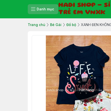
HADI SHOP - S
Danh mục
TRẺ EM VNXK
Trang chủ
Bé Gái
Đồ bộ
XANH ĐEN KHÔN
Hết hàng