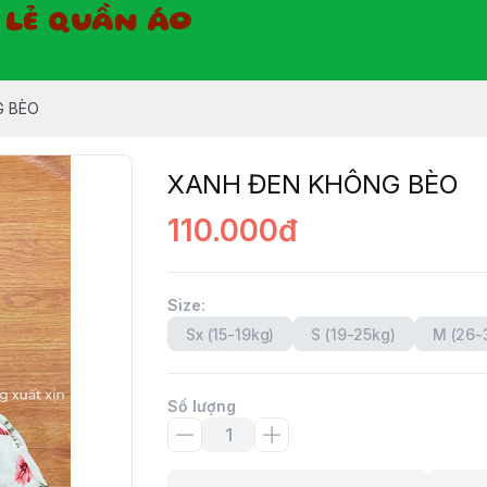
Ỉ LẺ QUẦN ÁO
G BÈO
XANH ĐEN KHÔNG BÈO
110.000đ
Size
:
Sx (15-19kg)
S (19-25kg)
M (26-
Số lượng