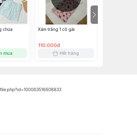
g chúa
Xám trắng 1 cô gái
GAP CÓ TAY BÈ
110.000đ
68.000đ
n mua
Hết hàng
Hết 
ofile.php?id=100063516608833