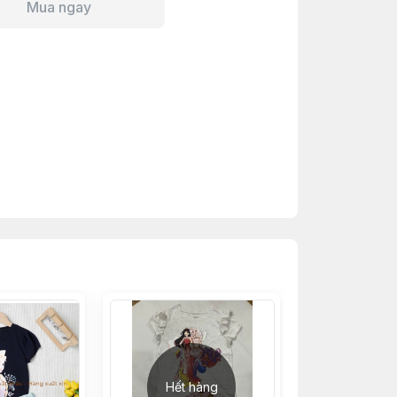
Mua ngay
Hết hàng
Hết h