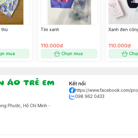
 thú
Tím xanh
Xanh đen côn
110.000đ
110.000đ
ọn mua
Chọn mua
Chọ
ẦN ÁO TRẺ EM
Kết nối
https://www.facebook.com/pr
098 962 0433
ng Phước, Hồ Chí Minh -