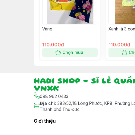
Vàng
Xanh lá 3 con
110.000đ
110.000đ
Chọn mua
Ch
HADI SHOP - SỈ LẺ QU
VNXK
098 962 0433
Địa chỉ
:
383/52/18 Long Phước, KP8, Phường Lo
Thành phố Thủ Đức
Giới thiệu