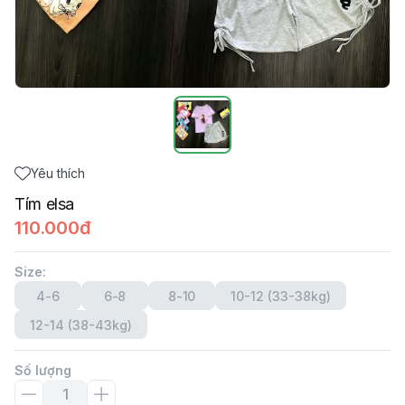
Yêu thích
Tím elsa
110.000đ
Size
:
4-6
6-8
8-10
10-12 (33-38kg)
12-14 (38-43kg)
Số lượng