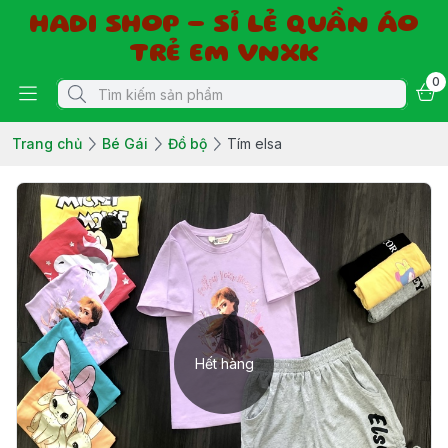
HADI SHOP - SỈ LẺ QUẦN ÁO
TRẺ EM VNXK
0
Trang chủ
Bé Gái
Đồ bộ
Tím elsa
Hết hàng