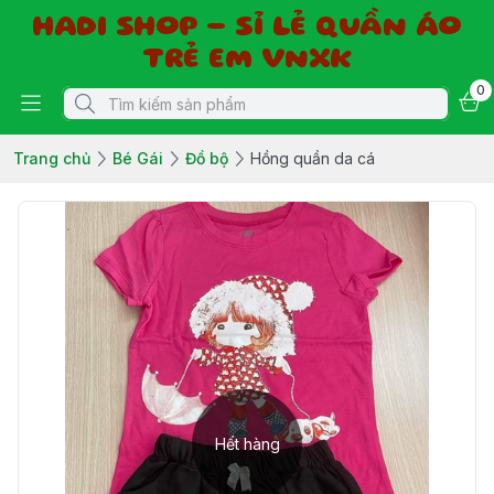
HADI SHOP - SỈ LẺ QUẦN ÁO
TRẺ EM VNXK
0
Trang chủ
Bé Gái
Đồ bộ
Hồng quần da cá
Hết hàng