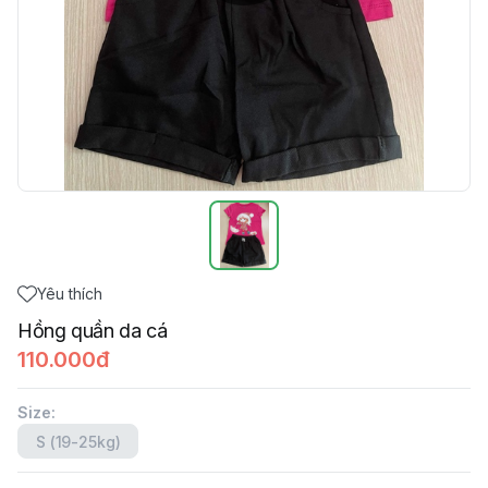
Yêu thích
Hồng quần da cá
110.000đ
Size
:
S (19-25kg)