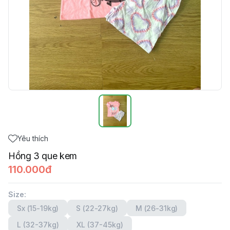
Yêu thích
Hồng 3 que kem
110.000đ
Size
:
Sx (15-19kg)
S (22-27kg)
M (26-31kg)
L (32-37kg)
XL (37-45kg)