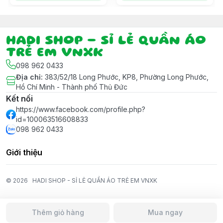
HADI SHOP - SỈ LẺ QUẦN ÁO
TRẺ EM VNXK
098 962 0433
Địa chỉ
:
383/52/18 Long Phước, KP8, Phường Long Phước,
Hồ Chí Minh - Thành phố Thủ Đức
Kết nối
https://www.facebook.com/profile.php?
id=100063516608833
098 962 0433
Giới thiệu
© 2026
HADI SHOP - SỈ LẺ QUẦN ÁO TRẺ EM VNXK
Thêm giỏ hàng
Mua ngay