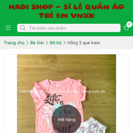
HADI SHOP - SỈ LẺ QUẦN ÁO
TRẺ EM VNXK
0
Trang chủ
Bé Gái
Đồ bộ
Hồng 3 que kem
Hết hàng