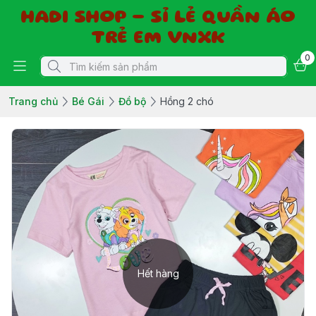
HADI SHOP - SỈ LẺ QUẦN ÁO
TRẺ EM VNXK
0
Trang chủ
Bé Gái
Đồ bộ
Hồng 2 chó
Hết hàng