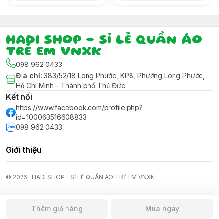
HADI SHOP - SỈ LẺ QUẦN ÁO
TRẺ EM VNXK
098 962 0433
Địa chỉ
:
383/52/18 Long Phước, KP8, Phường Long Phước,
Hồ Chí Minh - Thành phố Thủ Đức
Kết nối
https://www.facebook.com/profile.php?
id=100063516608833
098 962 0433
Giới thiệu
© 2026
HADI SHOP - SỈ LẺ QUẦN ÁO TRẺ EM VNXK
Thêm giỏ hàng
Mua ngay