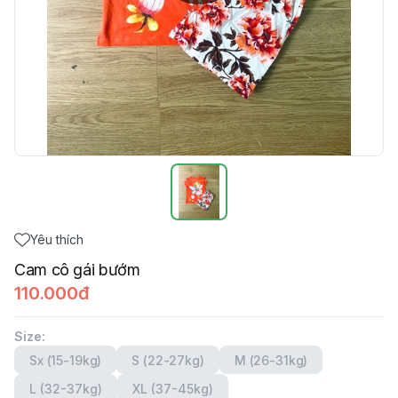
Yêu thích
Cam cô gái bướm
110.000đ
Size
:
Sx (15-19kg)
S (22-27kg)
M (26-31kg)
L (32-37kg)
XL (37-45kg)