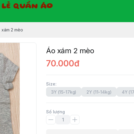
Ỉ LẺ QUẦN ÁO
 xám 2 mèo
Áo xám 2 mèo
70.000đ
Size
:
3Y (15-17kg)
2Y (11-14kg)
4Y (1
Số lượng