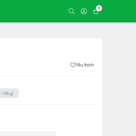
0
Yêu thích
7-19kg)