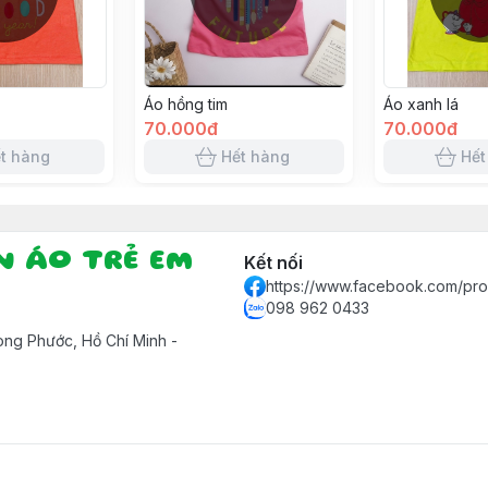
Áo hồng tim
Áo xanh lá
70.000đ
70.000đ
t hàng
Hết hàng
Hết
ẦN ÁO TRẺ EM
Kết nối
https://www.facebook.com/pr
098 962 0433
ng Phước, Hồ Chí Minh -