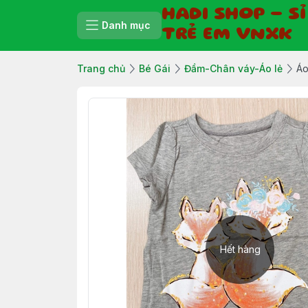
HADI SHOP - S
Danh mục
TRẺ EM VNXK
Trang chủ
Bé Gái
Đầm-Chân váy-Áo lẻ
Áo
Hết hàng