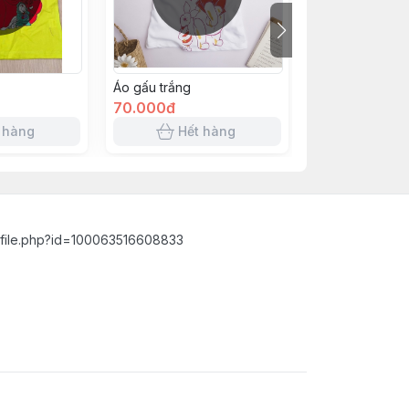
Áo gấu trắng
Hồng nhạt bạch
70.000đ
70.000đ
 hàng
Hết hàng
Hết 
ofile.php?id=100063516608833