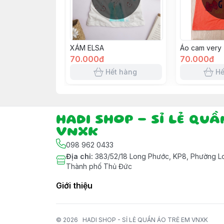
XÁM ELSA
Áo cam very
70.000đ
70.000đ
Hết hàng
Hế
HADI SHOP - SỈ LẺ QU
VNXK
098 962 0433
Địa chỉ
:
383/52/18 Long Phước, KP8, Phường Lo
Thành phố Thủ Đức
Giới thiệu
© 2026
HADI SHOP - SỈ LẺ QUẦN ÁO TRẺ EM VNXK