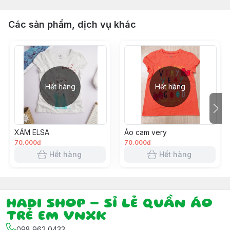
Các sản phẩm, dịch vụ khác
Hết hàng
Hết hàng
XÁM ELSA
Áo cam very
70.000đ
70.000đ
Hết hàng
Hết hàng
HADI SHOP - SỈ LẺ QUẦN ÁO
TRẺ EM VNXK
098 962 0433