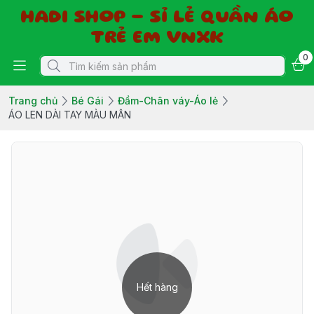
HADI SHOP - SỈ LẺ QUẦN ÁO
TRẺ EM VNXK
0
Trang chủ
Bé Gái
Đầm-Chân váy-Áo lẻ
ÁO LEN DÀI TAY MÀU MÂN
Hết hàng