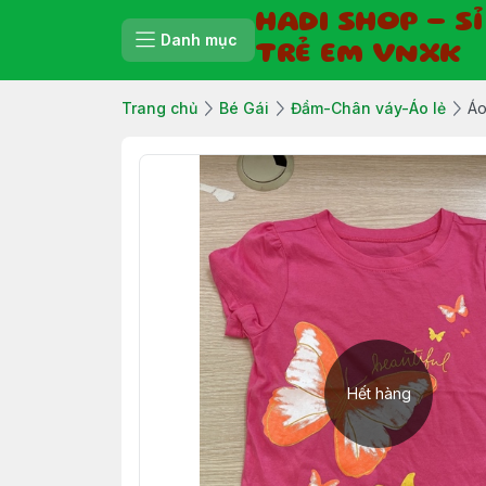
HADI SHOP - S
Danh mục
TRẺ EM VNXK
Trang chủ
Bé Gái
Đầm-Chân váy-Áo lẻ
Áo
Hết hàng