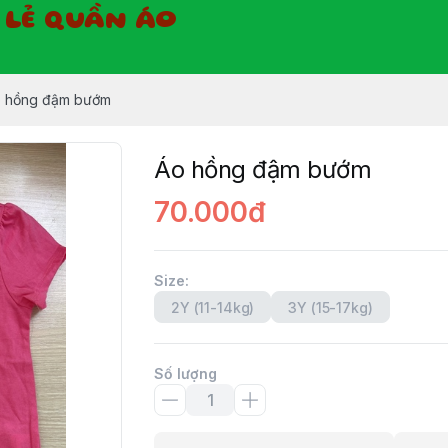
Ỉ LẺ QUẦN ÁO
 hồng đậm bướm
Áo hồng đậm bướm
70.000đ
Size
:
2Y (11-14kg)
3Y (15-17kg)
Số lượng