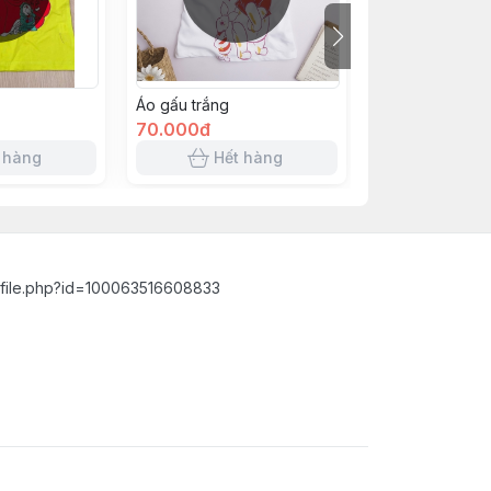
Áo gấu trắng
Hồng nhạt bạch
70.000đ
70.000đ
 hàng
Hết hàng
Hết 
ofile.php?id=100063516608833