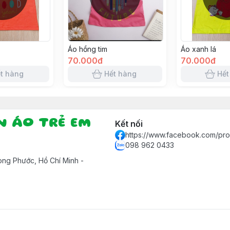
Áo hồng tim
Áo xanh lá
70.000đ
70.000đ
t hàng
Hết hàng
Hết
ẦN ÁO TRẺ EM
Kết nối
https://www.facebook.com/pr
098 962 0433
ng Phước, Hồ Chí Minh -