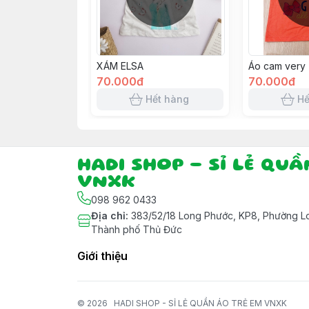
XÁM ELSA
Áo cam very
70.000đ
70.000đ
Hết hàng
Hế
HADI SHOP - SỈ LẺ QU
VNXK
098 962 0433
Địa chỉ
:
383/52/18 Long Phước, KP8, Phường Lo
Thành phố Thủ Đức
Giới thiệu
© 2026
HADI SHOP - SỈ LẺ QUẦN ÁO TRẺ EM VNXK